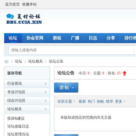
设为首页
收藏本站
论坛
协会官网
群组
广播
日志
分享
排行
论坛
论坛相关
论坛公告
论坛公告
版块导航
今日:
0
|
主题:
0
|
排名:
25
行业资讯
中
»
›
›
专业讨论区
综合讨论区
全部主题
最新
热门
热帖
精华
更多
论坛相关
本版块或指定的范围内尚无主题
投诉&建议
论坛改版日志
论坛管理办法