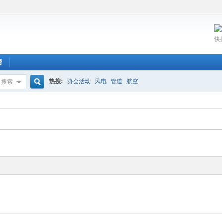
快
榜
热搜:
协会活动
风电
管道
航空
搜索
搜
索