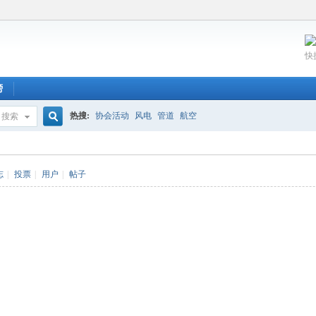
快
榜
热搜:
协会活动
风电
管道
航空
搜索
搜
志
|
投票
|
用户
|
帖子
索