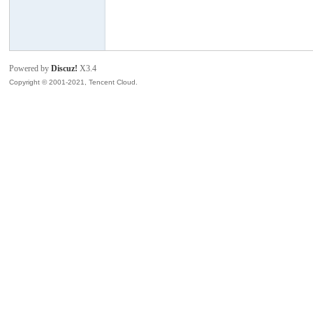
国
Powered by
Discuz!
X3.4
Copyright © 2001-2021, Tencent Cloud.
复
合