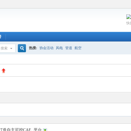
快
榜
热搜:
协会活动
风电
管道
航空
搜索
搜
索
造自主可控CAE..平台