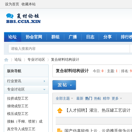
设为首页
收藏本站
论坛
协会官网
群组
广播
日志
分享
排行
论坛
专业讨论区
复合材料结构设计
复合材料结构设计
版块导航
今日:
0
|
主题:
1
|
排名:
9
行业资讯
中
»
›
›
专业讨论区
拉挤成型工艺
全部主题
最新
热门
热帖
精华
更多
缠绕成型工艺
【人才招聘】灌注、热压罐工艺设计
模压成型工艺
接触（手糊、喷射）成
型工艺
真空导入成型工艺
国产仿真软件上云，云庐携手华为云打